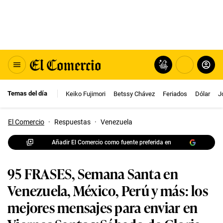
Temas del día
Keiko Fujimori
Betssy Chávez
Feriados
Dólar
J
El Comercio
·
Respuestas
·
Venezuela
Añadir El Comercio como fuente preferida en
95 FRASES, Semana Santa en
Venezuela, México, Perú y más: los
mejores mensajes para enviar en