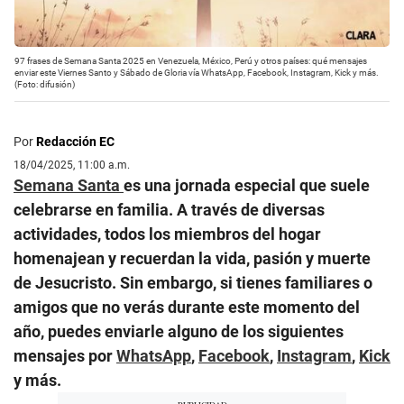
97 frases de Semana Santa 2025 en Venezuela, México, Perú y otros países: qué mensajes
enviar este Viernes Santo y Sábado de Gloria vía WhatsApp, Facebook, Instagram, Kick y más.
(Foto: difusión)
Por
Redacción EC
18/04/2025, 11:00 a.m.
Semana Santa
es una jornada especial que suele
celebrarse en familia. A través de diversas
actividades, todos los miembros del hogar
homenajean y recuerdan la vida, pasión y muerte
de Jesucristo. Sin embargo, si tienes familiares o
amigos que no verás durante este momento del
año, puedes enviarle alguno de los siguientes
mensajes por
WhatsApp
,
Facebook
,
Instagram
,
Kick
y más.