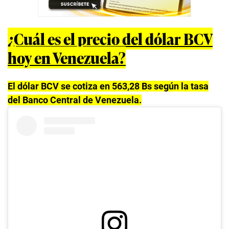
¿Cuál es el precio del dólar BCV
hoy en Venezuela?
El dólar BCV se cotiza en 563,28 Bs según la tasa
del Banco Central de Venezuela.