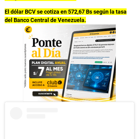
El dólar BCV se cotiza en 572,67 Bs según la tasa
del Banco Central de Venezuela.