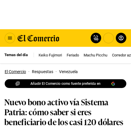
Temas del día
Keiko Fujimori
Feriado
Machu Picchu
Corredor az
El Comercio
·
Respuestas
·
Venezuela
Añadir El Comercio como fuente preferida en
Nuevo bono activo vía Sistema
Patria: cómo saber si eres
beneficiario de los casi 120 dólares