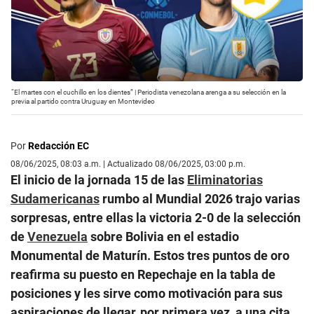
“El martes con el cuchillo en los dientes” | Periodista venezolana arenga a su selección en la
previa al partido contra Uruguay en Montevideo
Por
Redacción EC
08/06/2025, 08:03 a.m. | Actualizado 08/06/2025, 03:00 p.m.
El inicio de la jornada 15 de las
Eliminatorias
Sudamericanas
rumbo al Mundial 2026 trajo varias
sorpresas, entre ellas la victoria 2-0 de la selección
de
Venezuela
sobre Bolivia en el estadio
Monumental de Maturín. Estos tres puntos de oro
reafirma su puesto en Repechaje en la tabla de
posiciones y les sirve como motivación para sus
aspiraciones de llegar, por primera vez, a una cita