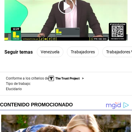
00:00
/
05:22
Seguir temas
Venezuela
Trabajadores
Trabajadores
Conforme a los criterios de
Tipo de trabajo:
Elucidario