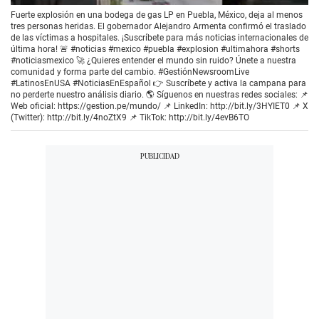
Fuerte explosión en una bodega de gas LP en Puebla, México, deja al menos
tres personas heridas. El gobernador Alejandro Armenta confirmó el traslado
de las víctimas a hospitales. ¡Suscríbete para más noticias internacionales de
última hora! 🚨 #noticias #mexico #puebla #explosion #ultimahora #shorts
#noticiasmexico 🚀 ¿Quieres entender el mundo sin ruido? Únete a nuestra
comunidad y forma parte del cambio. #GestiónNewsroomLive
#LatinosEnUSA #NoticiasEnEspañol 👉 Suscríbete y activa la campana para
no perderte nuestro análisis diario. 🌎 Síguenos en nuestras redes sociales: 📌
Web oficial: https://gestion.pe/mundo/ 📌 LinkedIn: http://bit.ly/3HYIET0 📌 X
(Twitter): http://bit.ly/4noZtX9 📌 TikTok: http://bit.ly/4evB6TO