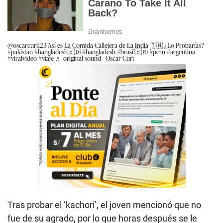
@oscarcuri123
Así es La Comida Callejera de La India 🇮🇳 ¿Lo Probarías?
#pakistan
#bangladesh🇧🇩
#bangladesh
#brasil🇧🇷
#peru
#argentina
#viralvideo
#viaje
♬ original sound - Oscar Curi
Tras probar el ‘kachori’, el joven mencionó que no
fue de su agrado, por lo que horas después se le