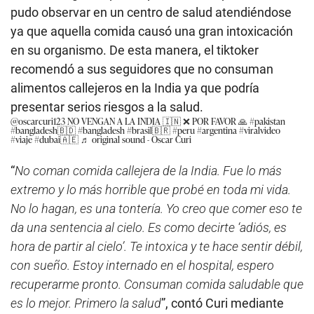
pudo observar en un centro de salud atendiéndose
ya que aquella comida causó una gran intoxicación
en su organismo. De esta manera, el tiktoker
recomendó a sus seguidores que no consuman
alimentos callejeros en la India ya que podría
presentar serios riesgos a la salud.
@oscarcuri123
NO VENGAN A LA INDIA 🇮🇳 ❌ POR FAVOR 🙏
#pakistan
#bangladesh🇧🇩
#bangladesh
#brasil🇧🇷
#peru
#argentina
#viralvideo
#viaje
#dubai🇦🇪
♬ original sound - Oscar Curi
“
No coman comida callejera de la India. Fue lo más
extremo y lo más horrible que probé en toda mi vida.
No lo hagan, es una tontería. Yo creo que comer eso te
da
una sentencia al cielo. Es como decirte ‘adiós, es
hora de partir al cielo’. Te intoxica y
te hace sentir débil,
con sueño. Estoy internado en el hospital, espero
recuperarme pronto. Consuman comida saludable que
es lo mejor. Primero la salud
”, contó Curi mediante