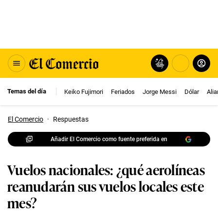
Temas del día
Keiko Fujimori
Feriados
Jorge Messi
Dólar
Ali
El Comercio
·
Respuestas
Añadir El Comercio como fuente preferida en
Vuelos nacionales: ¿qué aerolíneas
reanudarán sus vuelos locales este
mes?