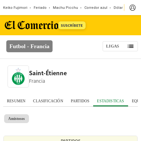
Keiko Fujimori
Feriado
Machu Picchu
Corredor azul
Dólar
Congr
SUSCRÍBETE
Futbol - Francia
LIGAS
Saint-Étienne
Francia
RESUMEN
CLASIFICACIÓN
PARTIDOS
ESTADISTICAS
EQU
Amistosos
PARTIDOS