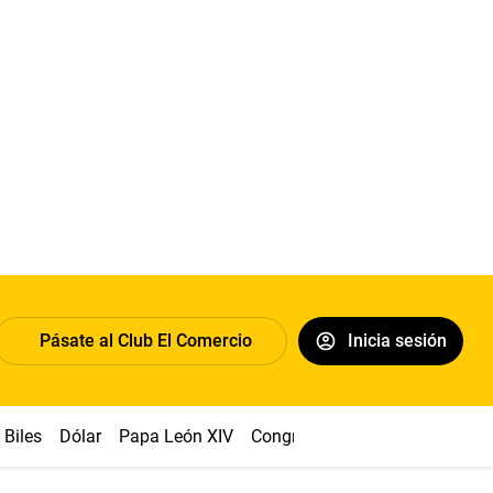
Pásate al Club El Comercio
Inicia sesión
Biles
Dólar
Papa León XIV
Congreso
Machu Picchu
Ab