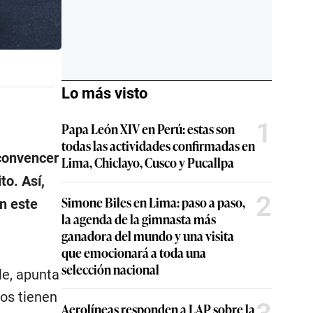
Lo más visto
1
Papa León XIV en Perú: estas son
todas las actividades confirmadas en
convencer
Lima, Chiclayo, Cusco y Pucallpa
ito. Así,
2
Simone Biles en Lima: paso a paso,
n este
la agenda de la gimnasta más
ganadora del mundo y una visita
que emocionará a toda una
selección nacional
le, apunta
os tienen
Aerolíneas responden a LAP sobre la