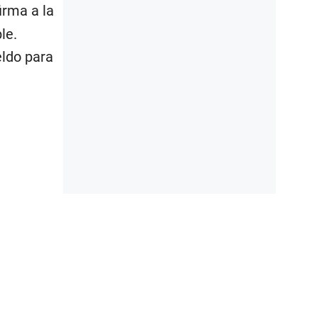
irma a la
le.
ldo para