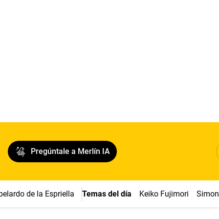
Pregúntale a Merlín IA
belardo de la Espriella
Temas del día
Keiko Fujimori
Simon 