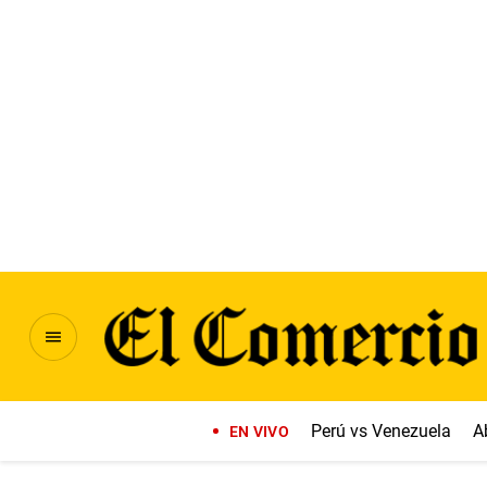
Perú vs Venezuela
A
EN VIVO