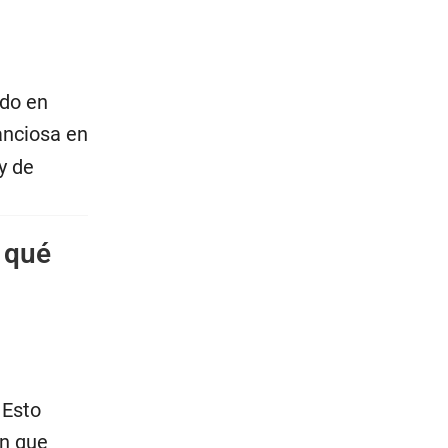
ado en
anciosa en
y de
a qué
 Esto
ón que