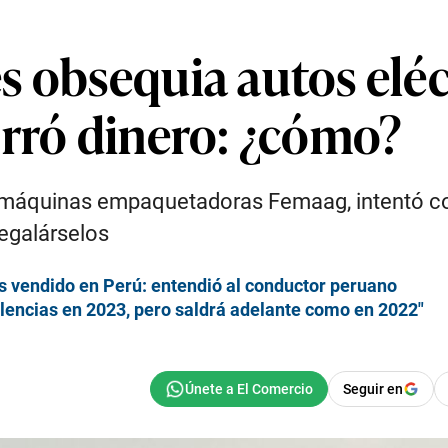
 obsequia autos eléc
orró dinero: ¿cómo?
e máquinas empaquetadoras Femaag, intentó c
regalárselos
 vendido en Perú: entendió al conductor peruano
ulencias en 2023, pero saldrá adelante como en 2022″
Seguir en