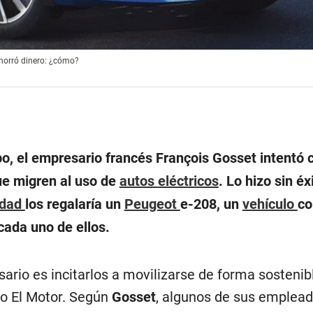
ahorró dinero: ¿cómo?
, el empresario francés François Gosset intentó 
ue migren al uso de
autos
eléctricos
. Lo hizo sin éx
idad
los regalaría un
Peugeot
e-208, un
vehículo
co
 cada uno de ellos.
sario es incitarlos a movilizarse de forma sostenib
do El Motor. Según
Gosset
, algunos de sus emplead