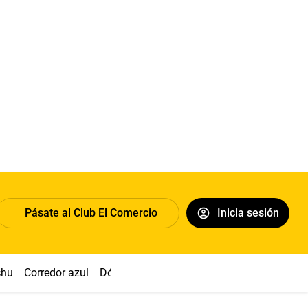
Pásate al Club El Comercio
Inicia sesión
chu
Corredor azul
Dólar
Congreso
Nasca
Acuña
Toled