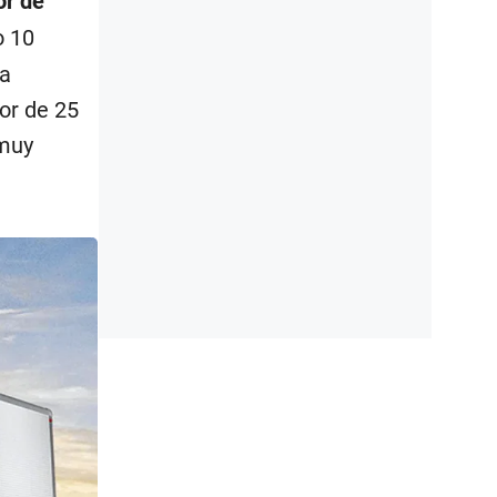
or de
o 10
ga
or de 25
 muy