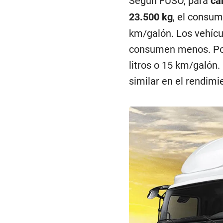
Según FUSO, para
ca
23.500 kg
, el consu
km/galón. Los vehícu
consumen menos. Por
litros o 15 km/galón
similar en el rendim