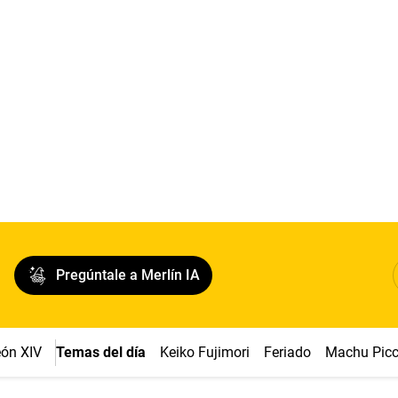
Pregúntale a Merlín IA
ón XIV
Temas del día
Keiko Fujimori
Feriado
Machu Pic