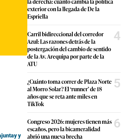
la derecha: cuánto cambia la política
exterior con la llegada de De la
Espriella
4
Carril bidireccional del corredor
Azul: Las razones detrás de la
postergación del cambio de sentido
de la Av. Arequipa por parte de la
ATU
5
¿Cuánto toma correr de Plaza Norte
al Morro Solar? El ‘runner’ de 18
años que se reta ante miles en
TikTok
6
Congreso 2026: mujeres tienen más
escaños, pero la bicameralidad
juntay y
abrió una nueva brecha