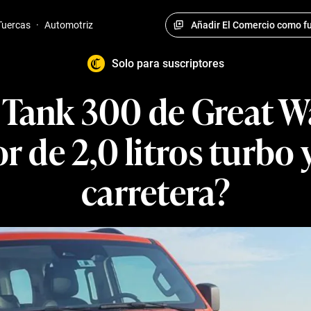
Añadir El Comercio como fu
Tuercas
·
Automotriz
Solo para suscriptores
l Tank 300 de Great W
 de 2,0 litros turbo 
carretera?