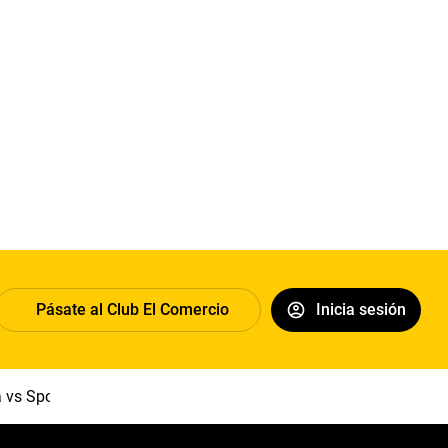
Pásate al Club El Comercio
Inicia sesión
a vs Sport Boys
Jorge Messi
Dólar
Papa León XIV
Congre