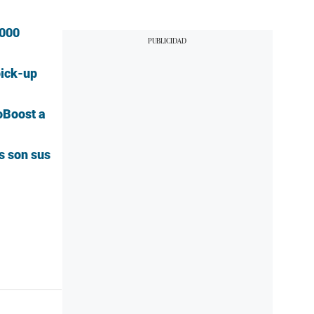
.000
pick-up
oBoost a
s son sus