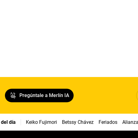
Pregúntale a Merlín IA
del día
Keiko Fujimori
Betssy Chávez
Feriados
Alianz