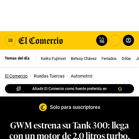
Temas del día
Keiko Fujimori
Betssy Chávez
Feriados
Dólar
J
El Comercio
·
Ruedas Tuercas
·
Automotriz
Añadir El Comercio como fuente preferida en
Solo para suscriptores
GWM estrena su Tank 300: llega
con un motor de 2,0 litros turbo,