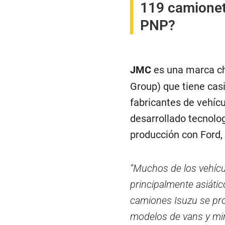
119 camioneta
PNP?
JMC
es una marca ch
Group) que tiene casi
fabricantes de vehícu
desarrollado tecnolo
producción con Ford, 
“Muchos de los vehícu
principalmente asiáti
camiones Isuzu se pro
modelos de vans y min