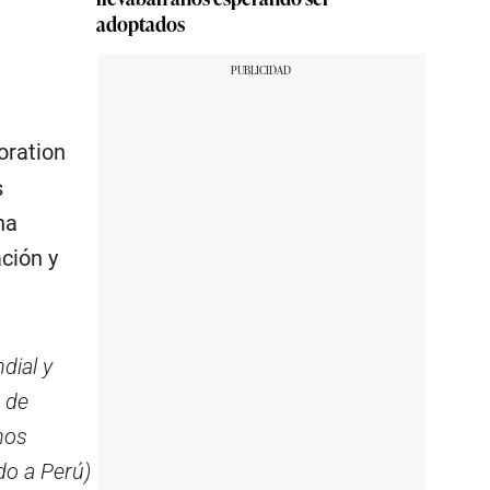
adoptados
oration
s
ha
ción y
dial y
 de
nos
do a Perú)