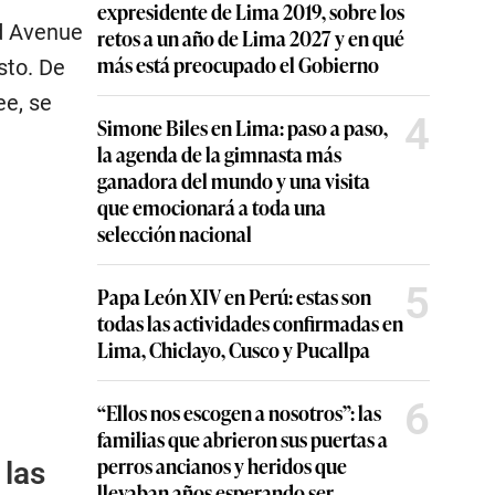
expresidente de Lima 2019, sobre los
nd Avenue
retos a un año de Lima 2027 y en qué
más está preocupado el Gobierno
sto. De
e, se
4
Simone Biles en Lima: paso a paso,
la agenda de la gimnasta más
ganadora del mundo y una visita
que emocionará a toda una
selección nacional
5
Papa León XIV en Perú: estas son
todas las actividades confirmadas en
Lima, Chiclayo, Cusco y Pucallpa
6
“Ellos nos escogen a nosotros”: las
familias que abrieron sus puertas a
perros ancianos y heridos que
 las
llevaban años esperando ser