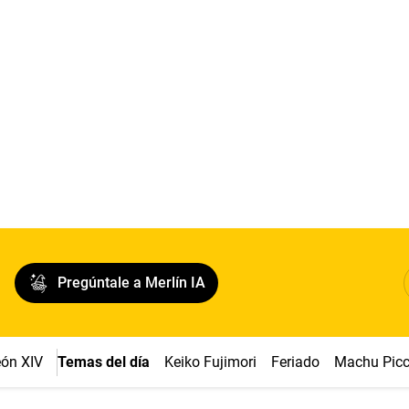
Pregúntale a Merlín IA
ón XIV
Temas del día
Keiko Fujimori
Feriado
Machu Pic