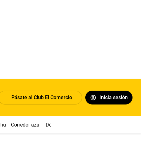
Pásate al Club El Comercio
Inicia sesión
chu
Corredor azul
Dólar
Congreso
Nasca
Acuña
Toled