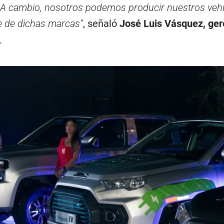
A cambio, nosotros podemos producir nuestros veh
e de dichas marcas”
, señaló
José Luis Vásquez, ger
.