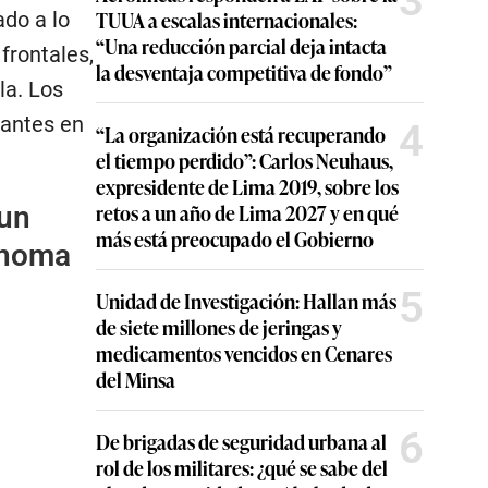
3
TUUA a escalas internacionales:
do a lo
“Una reducción parcial deja intacta
frontales,
la desventaja competitiva de fondo”
la. Los
pantes en
4
“La organización está recuperando
el tiempo perdido”: Carlos Neuhaus,
expresidente de Lima 2019, sobre los
retos a un año de Lima 2027 y en qué
 un
más está preocupado el Gobierno
ónoma
5
Unidad de Investigación: Hallan más
de siete millones de jeringas y
medicamentos vencidos en Cenares
del Minsa
6
De brigadas de seguridad urbana al
rol de los militares: ¿qué se sabe del