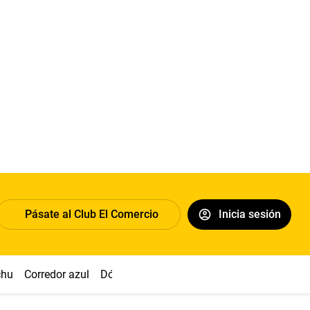
Pásate al Club El Comercio
Inicia sesión
chu
Corredor azul
Dólar
Congreso
Nasca
Acuña
Toled