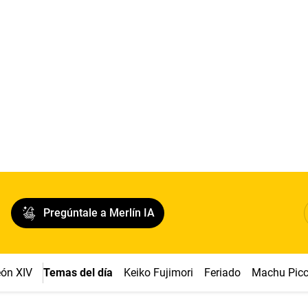
Pregúntale a Merlín IA
ón XIV
Temas del día
Keiko Fujimori
Feriado
Machu Pic