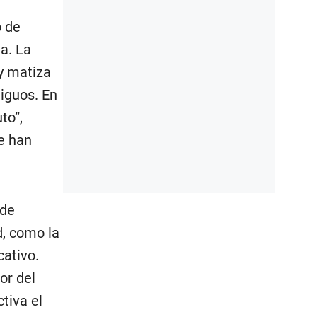
o de
a. La
y matiza
tiguos. En
to”,
se han
 de
d, como la
cativo.
or del
tiva el