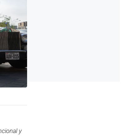
s
ncional y