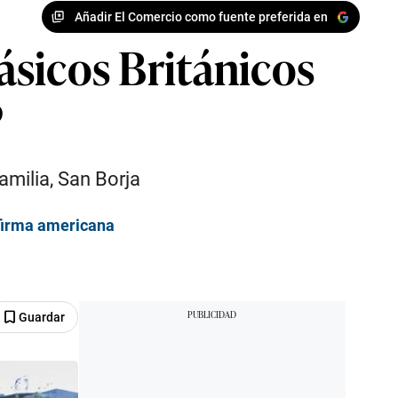
Añadir El Comercio como fuente preferida en
lásicos Británicos
P
amilia, San Borja
 firma americana
Guardar