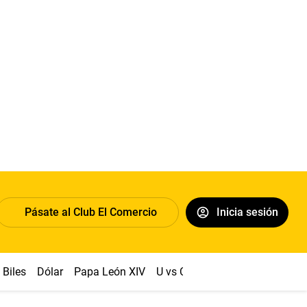
Pásate al Club El Comercio
Inicia sesión
Biles
Dólar
Papa León XIV
U vs Cristal
Congreso
Mach