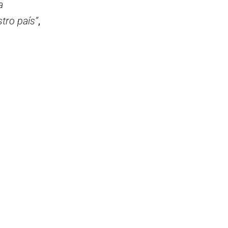
a
tro país”
,