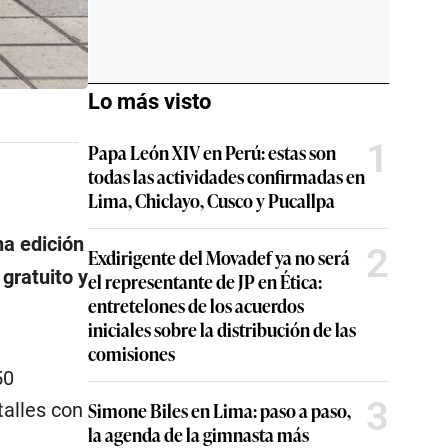
Lo más visto
1
Papa León XIV en Perú: estas son
todas las actividades confirmadas en
Lima, Chiclayo, Cusco y Pucallpa
na edición
2
Exdirigente del Movadef ya no será
gratuito y
el representante de JP en Ética:
entretelones de los acuerdos
iniciales sobre la distribución de las
comisiones
50
3
Simone Biles en Lima: paso a paso,
talles con
la agenda de la gimnasta más