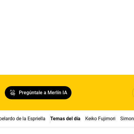
Pregúntale a Merlín IA
belardo de la Espriella
Temas del día
Keiko Fujimori
Simon 