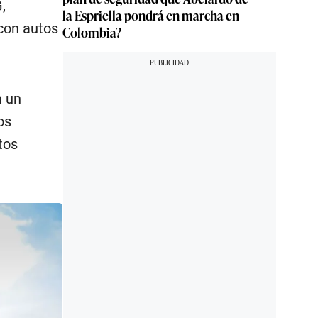
,
la Espriella pondrá en marcha en
 con autos
Colombia?
n un
os
tos