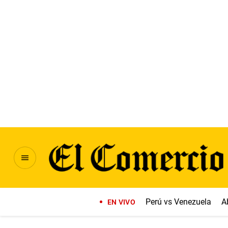
Perú vs Venezuela
A
EN VIVO