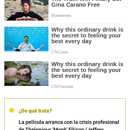
¿De qué trata?
La película arranca con la crisis profesional
de Thelonious 'Monk' Ellison (Jeffrey