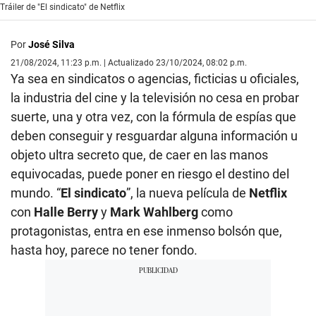
0
Tráiler de "El sindicato" de Netflix
of
2
minutes,
Por
José Silva
53
seconds
21/08/2024, 11:23 p.m. | Actualizado 23/10/2024, 08:02 p.m.
Ya sea en sindicatos o agencias, ficticias u oficiales,
la industria del cine y la televisión no cesa en probar
suerte, una y otra vez, con la fórmula de espías que
deben conseguir y resguardar alguna información u
objeto ultra secreto que, de caer en las manos
equivocadas, puede poner en riesgo el destino del
mundo. “
El sindicato
”, la nueva película de
Netflix
con
Halle Berry
y
Mark
Wahlberg
como
protagonistas, entra en ese inmenso bolsón que,
hasta hoy, parece no tener fondo.