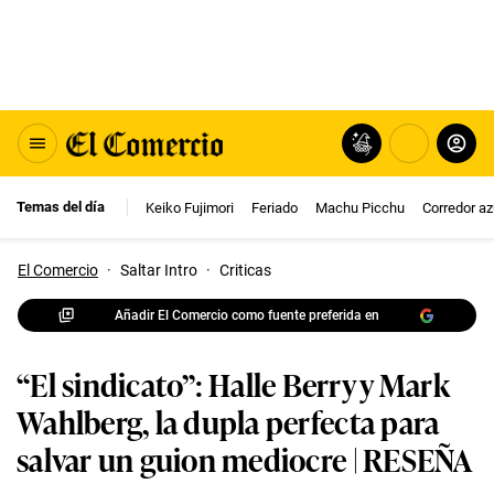
Temas del día
Keiko Fujimori
Feriado
Machu Picchu
Corredor az
El Comercio
·
Saltar Intro
·
Criticas
Añadir El Comercio como fuente preferida en
“El sindicato”: Halle Berry y Mark
Wahlberg, la dupla perfecta para
salvar un guion mediocre | RESEÑA