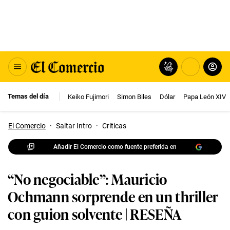
Temas del día
Keiko Fujimori
Simon Biles
Dólar
Papa León XIV
El Comercio
·
Saltar Intro
·
Criticas
Añadir El Comercio como fuente preferida en
“No negociable”: Mauricio
Ochmann sorprende en un thriller
con guion solvente | RESEÑA