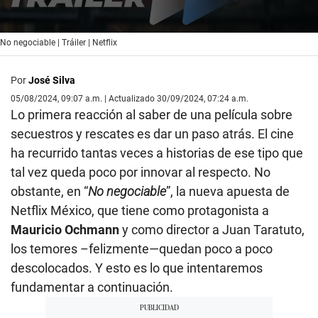
0
No negociable | Tráiler | Netflix
seconds
of
1
Por
José Silva
minute,
54
05/08/2024, 09:07 a.m. | Actualizado 30/09/2024, 07:24 a.m.
seconds
Lo primera reacción al saber de una película sobre
secuestros y rescates es dar un paso atrás. El cine
ha recurrido tantas veces a historias de ese tipo que
tal vez queda poco por innovar al respecto. No
obstante, en “
No negociable
”, la nueva apuesta de
Netflix México, que tiene como protagonista a
Mauricio Ochmann
y como director a Juan Taratuto,
los temores –felizmente—quedan poco a poco
descolocados. Y esto es lo que intentaremos
fundamentar a continuación.