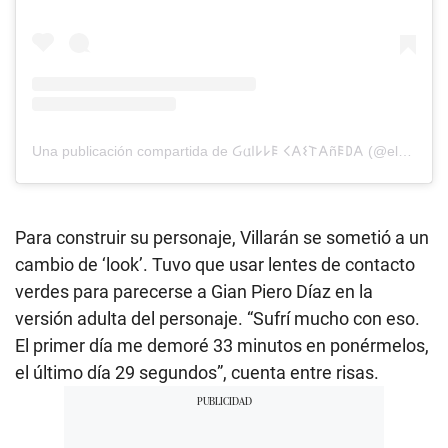
Una publicación compartida de Ᏽ𐌵𐌉𐌋𐌋𐌄 𐌂𐌀𐌔𐌕𐌀ñ𐌄𐌃𐌀 (@elguilledice)
Para construir su personaje, Villarán se sometió a un
cambio de ‘look’. Tuvo que usar lentes de contacto
verdes para parecerse a Gian Piero Díaz en la
versión adulta del personaje. “Sufrí mucho con eso.
El primer día me demoré 33 minutos en ponérmelos,
el último día 29 segundos”, cuenta entre risas.