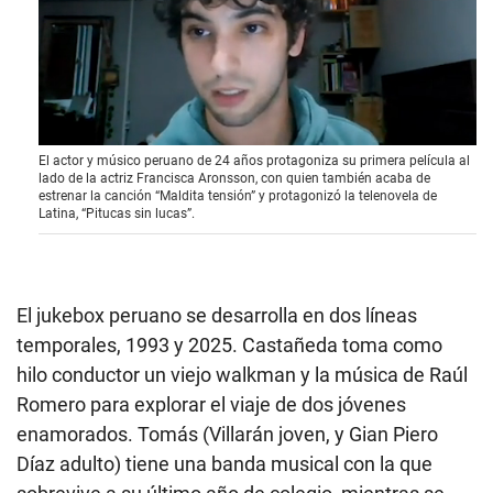
0
El actor y músico peruano de 24 años protagoniza su primera película al
s
lado de la actriz Francisca Aronsson, con quien también acaba de
e
estrenar la canción “Maldita tensión” y protagonizó la telenovela de
c
Latina, “Pitucas sin lucas”.
o
n
d
s
o
f
El jukebox peruano se desarrolla en dos líneas
3
temporales, 1993 y 2025. Castañeda toma como
m
i
hilo conductor un viejo walkman y la música de Raúl
n
u
Romero para explorar el viaje de dos jóvenes
t
enamorados. Tomás (Villarán joven, y Gian Piero
e
s
Díaz adulto) tiene una banda musical con la que
,
1