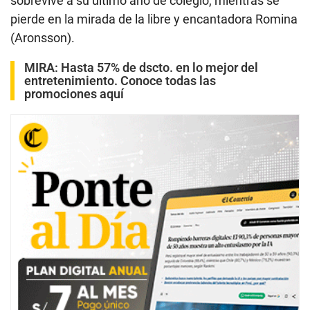
sobrevive a su último año de colegio, mientras se
8
pierde en la mirada de la libre y encantadora Romina
s
e
(Aronsson).
c
o
n
MIRA:
Hasta 57% de dscto. en lo mejor del
d
entretenimiento. Conoce todas las
s
promociones aquí