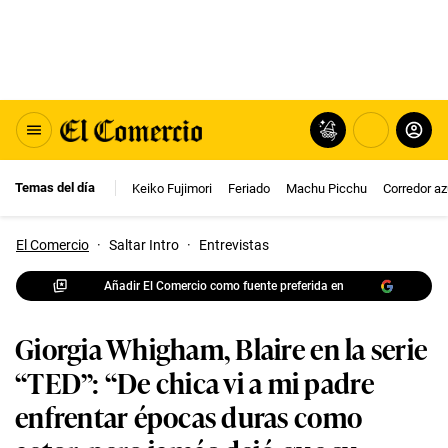
Temas del día
Keiko Fujimori
Feriado
Machu Picchu
Corredor az
El Comercio
·
Saltar Intro
·
Entrevistas
Añadir El Comercio como fuente preferida en
Giorgia Whigham, Blaire en la serie
“TED”: “De chica vi a mi padre
enfrentar épocas duras como