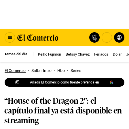
Temas del día
Keiko Fujimori
Betssy Chávez
Feriados
Dólar
J
El Comercio
·
Saltar Intro
·
Hbo
·
Series
Añadir El Comercio como fuente preferida en
“House of the Dragon 2″: el
capítulo final ya está disponible en
streaming