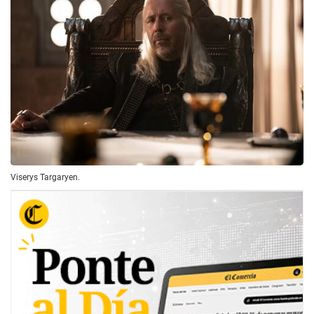
Viserys Targaryen.