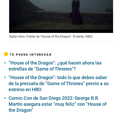
0
Saltar Intro |Tráiler de "House of the Dragon". (Fuente: HBO)
s
e
c
o
TE PUEDE INTERESAR
n
d
“House of the Dragon”: ¿qué hacen ahora las
s
o
estrellas de “Game of Thrones”?
f
1
“House of the Dragon”: todo lo que debes saber
m
de la precuela de “Game of Thrones” previo a su
i
estreno en HBO
n
u
t
Comic-Con de San Diego 2022: George R.R.
e
Martin asegura estar “muy feliz” con “House of
,
the Dragon”
3
4