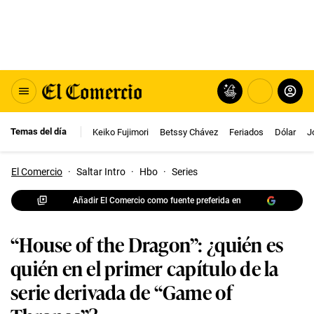
Temas del día
Keiko Fujimori
Betssy Chávez
Feriados
Dólar
J
El Comercio
·
Saltar Intro
·
Hbo
·
Series
Añadir El Comercio como fuente preferida en
“House of the Dragon”: ¿quién es
quién en el primer capítulo de la
serie derivada de “Game of