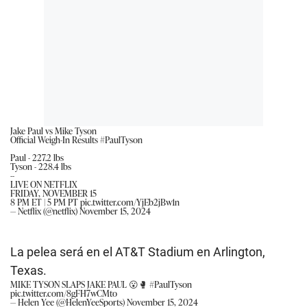
Jake Paul vs Mike Tyson
Official Weigh-In Results
#PaulTyson
Paul - 227.2 lbs
Tyson - 228.4 lbs
--
LIVE ON NETFLIX
FRIDAY, NOVEMBER 15
8 PM ET | 5 PM PT
pic.twitter.com/YjEb2jBw1n
— Netflix (@netflix)
November 15, 2024
La pelea será en el AT&T Stadium en Arlington,
Texas.
MIKE TYSON SLAPS JAKE PAUL 😮🥊
#PaulTyson
pic.twitter.com/8gFH7wCMto
— Helen Yee (@HelenYeeSports)
November 15, 2024