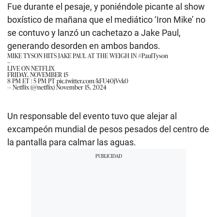
Fue durante el pesaje, y poniéndole picante al show
boxístico de mañana que el mediático ‘Iron Mike’ no
se contuvo y lanzó un cachetazo a Jake Paul,
generando desorden en ambos bandos.
MIKE TYSON HITS JAKE PAUL AT THE WEIGH IN
#PaulTyson
--
LIVE ON NETFLIX
FRIDAY, NOVEMBER 15
8 PM ET | 5 PM PT
pic.twitter.com/kFU40jVvk0
— Netflix (@netflix)
November 15, 2024
Un responsable del evento tuvo que alejar al
excampeón mundial de pesos pesados del centro de
la pantalla para calmar las aguas.