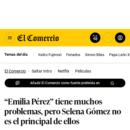
Temas del día
Keiko Fujimori
Feriados
Simon Biles
Papa León X
El Comercio
·
Saltar Intro
·
Netflix
·
Peliculas
Añadir El Comercio como fuente preferida en
“Emilia Pérez” tiene muchos
problemas, pero Selena Gómez no
es el principal de ellos