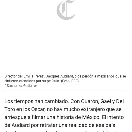
Director de "Emilia Pérez", Jacques Audiard, pide perdón a mexicanos que se
sintieron ofendidos por su película. (Foto: EFE)
/
Sáshenka Gutiérrez
Los tiempos han cambiado. Con Cuarón, Gael y Del
Toro en los Oscar, no hay mucho extranjero que se
arriesgue a filmar una historia de México. El intento
de Audiard por retratar una realidad de ese país
desde su perspectiva francesa no tiene la talla de
todas las películas que hizo, por ejemplo, Luis
Buñuel, un director bastante respetado allá desde
“Los olvidados” (1950) —sobre el crimen juvenil en la
capital mexicana—. En “Emilia Pérez”, elementos
como las alusiones a los desaparecidos,