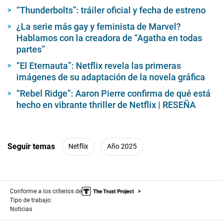
s
“Thunderbolts”: tráiler oficial y fecha de estreno
e
c
¿La serie más gay y feminista de Marvel?
o
n
Hablamos con la creadora de “Agatha en todas
d
partes”
s
“El Eternauta”: Netflix revela las primeras
imágenes de su adaptación de la novela gráfica
“Rebel Ridge”: Aaron Pierre confirma de qué está
hecho en vibrante thriller de Netflix | RESEÑA
Seguir temas
Netflix
Año 2025
Conforme a los criterios de
Tipo de trabajo:
Noticias