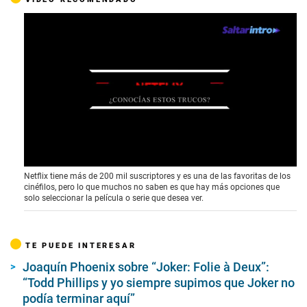
0
Netflix tiene más de 200 mil suscriptores y es una de las favoritas de los
o
cinéfilos, pero lo que muchos no saben es que hay más opciones que
f
solo seleccionar la película o serie que desea ver.
2
m
i
n
TE PUEDE INTERESAR
u
t
Joaquín Phoenix sobre “Joker: Folie à Deux”:
e
s
“Todd Phillips y yo siempre supimos que Joker no
,
podía terminar aquí”
6