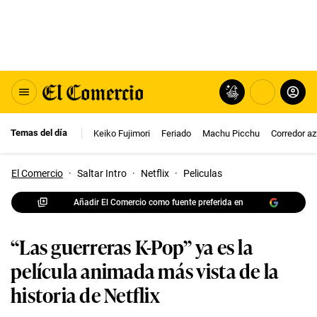
Temas del día
Keiko Fujimori
Feriado
Machu Picchu
Corredor az
El Comercio
·
Saltar Intro
·
Netflix
·
Peliculas
Añadir El Comercio como fuente preferida en
“Las guerreras K-Pop” ya es la
película animada más vista de la
historia de Netflix