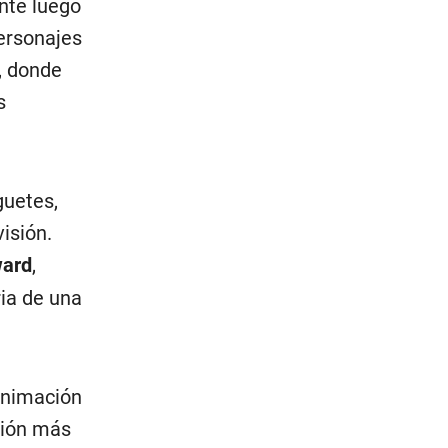
ente luego
personajes
), donde
s
guetes,
isión.
ward
,
ria de una
 animación
ción más