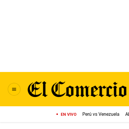
Perú vs Venezuela
A
EN VIVO