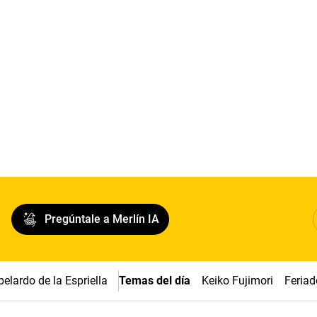
Pregúntale a Merlín IA
belardo de la Espriella
Temas del día
Keiko Fujimori
Feriad