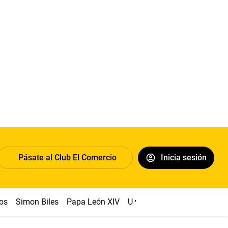
Pásate al Club El Comercio
Inicia sesión
os
Simon Biles
Papa León XIV
U vs Cristal
Dólar
Congr