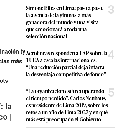
3
Simone Biles en Lima: paso a paso,
la agenda de la gimnasta más
ganadora del mundo y una visita
que emocionará a toda una
selección nacional
4
inación (y
Aerolíneas responden a LAP sobre la
TUUA a escalas internacionales:
icias más
“Una reducción parcial deja intacta
la desventaja competitiva de fondo”
ots
5
“La organización está recuperando
el tiempo perdido”: Carlos Neuhaus,
expresidente de Lima 2019, sobre los
: la
retos a un año de Lima 2027 y en qué
co |
más está preocupado el Gobierno