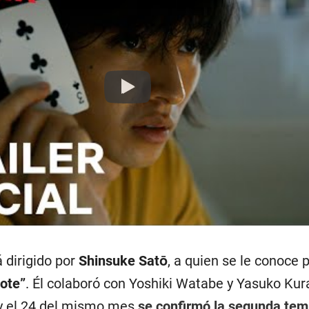
Play
 dirigido por
Shinsuke Satō
, a quien se le conoce
ote”
. Él colaboró con Yoshiki Watabe y Yasuko Kur
y el 24 del mismo mes
se confirmó la segunda te