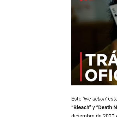
Este ‘
live-action’
está
“Bleach”
y
“Death N
diciembre de 2020 