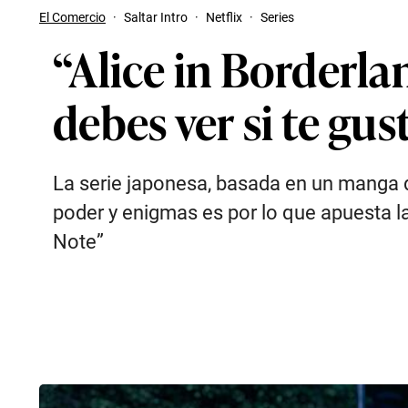
El Comercio
·
Saltar Intro
·
Netflix
·
Series
“Alice in Borderlan
debes ver si te gu
La serie japonesa, basada en un manga d
poder y enigmas es por lo que apuesta la
Note”