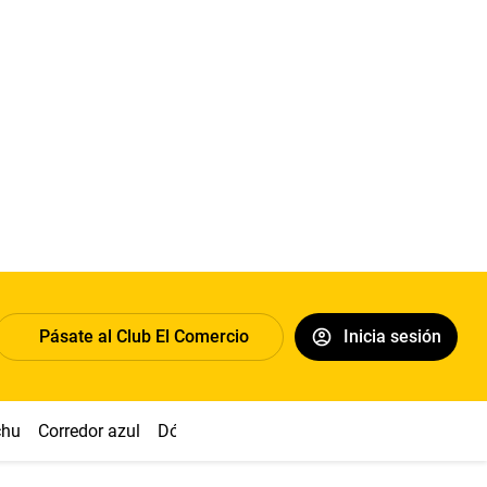
Pásate al Club El Comercio
Inicia sesión
chu
Corredor azul
Dólar
Congreso
Nasca
Acuña
Toled