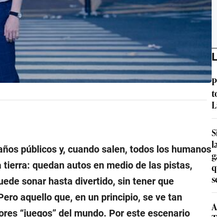
L
P
t
L
S
l
años públicos y, cuando salen, todos los humanos
g
 tierra: quedan autos en medio de las pistas,
q
s
uede sonar hasta divertido, sin tener que
Pero aquello que, en un principio, se ve tan
A
ores “
juegos
” del mundo. Por este escenario