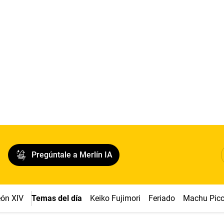
Pregúntale a Merlín IA
ón XIV
Temas del día
Keiko Fujimori
Feriado
Machu Pic