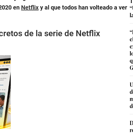
T
 2020 en
Netflix
y al que todos han volteado a ver
“
l
“
cretos de la serie de Netflix
e
e
l
q
G
U
d
m
d
D
r