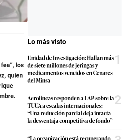
Lo más visto
1
Unidad de Investigación: Hallan más
de siete millones de jeringas y
fea”, los
medicamentos vencidos en Cenares
z, quien
del Minsa
rique
ombre.
2
Aerolíneas responden a LAP sobre la
TUUA a escalas internacionales:
“Una reducción parcial deja intacta
la desventaja competitiva de fondo”
“La organización está recuperando