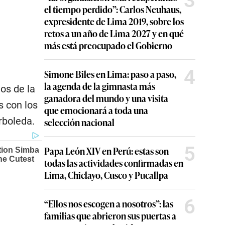
3
el tiempo perdido”: Carlos Neuhaus,
expresidente de Lima 2019, sobre los
retos a un año de Lima 2027 y en qué
más está preocupado el Gobierno
4
Simone Biles en Lima: paso a paso,
la agenda de la gimnasta más
os de la
ganadora del mundo y una visita
s con los
que emocionará a toda una
rboleda.
selección nacional
5
Papa León XIV en Perú: estas son
todas las actividades confirmadas en
Lima, Chiclayo, Cusco y Pucallpa
6
“Ellos nos escogen a nosotros”: las
familias que abrieron sus puertas a