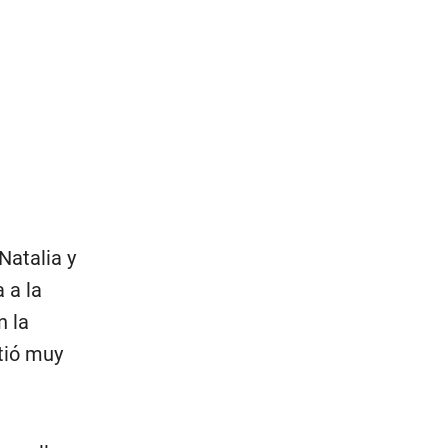
Natalia y
 a la
n la
tió muy