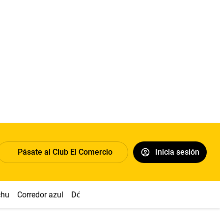
Pásate al Club El Comercio
Inicia sesión
chu
Corredor azul
Dólar
Congreso
Nasca
Acuña
Toled