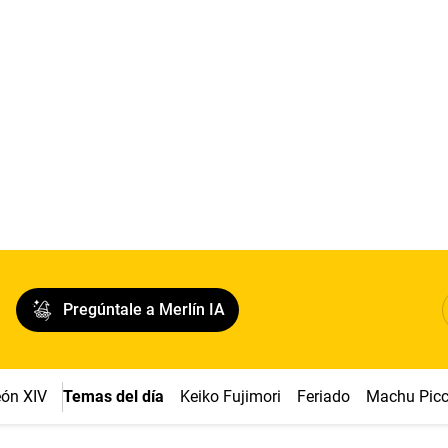
Pregúntale a Merlín IA
ón XIV
Temas del día
Keiko Fujimori
Feriado
Machu Pic