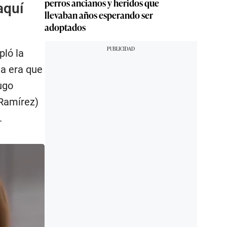
perros ancianos y heridos que
aquí
llevaban años esperando ser
adoptados
pló la
ea era que
ugo
 Ramírez)
.