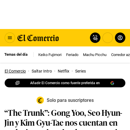
Temas del día
Keiko Fujimori
Feriado
Machu Picchu
Corredor az
El Comercio
·
Saltar Intro
·
Netflix
·
Series
Añadir El Comercio como fuente preferida en
Solo para suscriptores
“The Trunk”: Gong Yoo, Seo Hyun-
Jin y Kim Gyu-Tae nos cuentan en