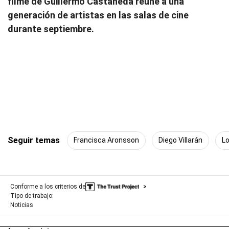
filme de Guillermo Castañeda reúne a una
generación de artistas en las salas de cine
durante septiembre.
Seguir temas
Francisca Aronsson
Diego Villarán
Lo
Conforme a los criterios de
Tipo de trabajo:
Noticias