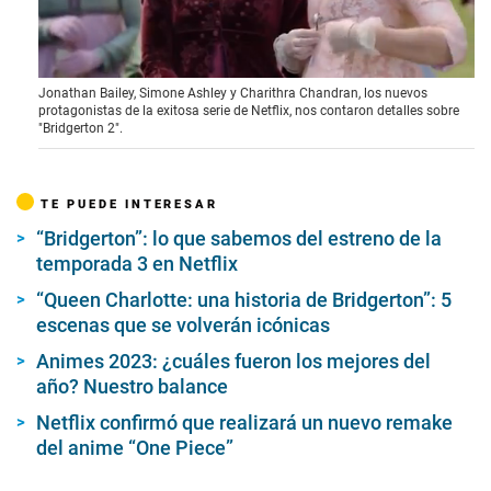
0
Jonathan Bailey, Simone Ashley y Charithra Chandran, los nuevos
s
protagonistas de la exitosa serie de Netflix, nos contaron detalles sobre
e
"Bridgerton 2".
c
o
n
d
TE PUEDE INTERESAR
s
o
“Bridgerton”: lo que sabemos del estreno de la
f
6
temporada 3 en Netflix
m
i
“Queen Charlotte: una historia de Bridgerton”: 5
n
escenas que se volverán icónicas
u
t
Animes 2023: ¿cuáles fueron los mejores del
e
s
año? Nuestro balance
,
3
Netflix confirmó que realizará un nuevo remake
4
del anime “One Piece”
s
e
c