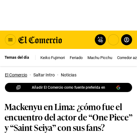
Temas del día
Keiko Fujimori
Feriado
Machu Picchu
Corredor az
El Comercio
·
Saltar Intro
·
Noticias
Añadir El Comercio como fuente preferida en
Mackenyu en Lima: ¿cómo fue el
encuentro del actor de “One Piece”
y “Saint Seiya” con sus fans?