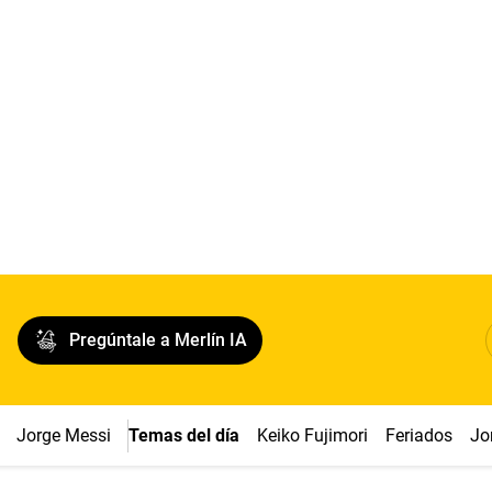
Pregúntale a Merlín IA
Jorge Messi
Temas del día
Keiko Fujimori
Feriados
Jo