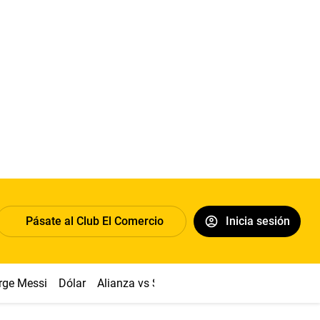
Pásate al Club El Comercio
Inicia sesión
rge Messi
Dólar
Alianza vs Sport Boys
Papa León XIV
Co