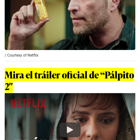
/
Courtesy of Netflix
Mira el tráiler oficial de “Pálpito
2″
Play