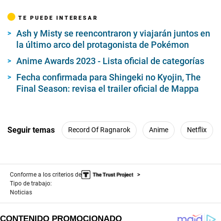
m
i
TE PUEDE INTERESAR
n
u
Ash y Misty se reencontraron y viajarán juntos en
t
e
la último arco del protagonista de Pokémon
,
3
Anime Awards 2023 - Lista oficial de categorías
0
s
Fecha confirmada para Shingeki no Kyojin, The
e
Final Season: revisa el trailer oficial de Mappa
c
o
n
d
s
Seguir temas
Record Of Ragnarok
Anime
Netflix
Conforme a los criterios de
Tipo de trabajo:
Noticias