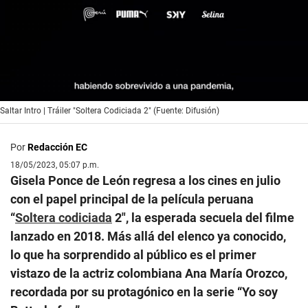
0
Saltar Intro | Tráiler "Soltera Codiciada 2" (Fuente: Difusión)
of
2
minutes,
Por
Redacción EC
23
seconds
18/05/2023, 05:07 p.m.
Gisela Ponce de León regresa a los cines en julio
con el papel principal de la película peruana
“
Soltera codiciada
2″, la esperada secuela del filme
lanzado en 2018. Más allá del elenco ya conocido,
lo que ha sorprendido al público es el primer
vistazo de la actriz colombiana Ana María Orozco,
recordada por su protagónico en la serie “Yo soy