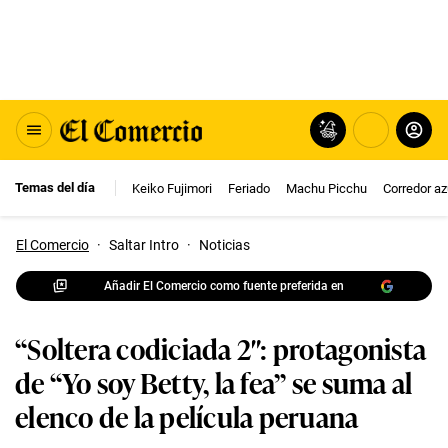
Temas del día
Keiko Fujimori
Feriado
Machu Picchu
Corredor az
El Comercio
·
Saltar Intro
·
Noticias
Añadir El Comercio como fuente preferida en
“Soltera codiciada 2″: protagonista
de “Yo soy Betty, la fea” se suma al
elenco de la película peruana