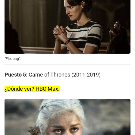
“Fleabag".
Puesto 5:
Game of Thrones (2011-2019)
¿Dónde ver? HBO Max.