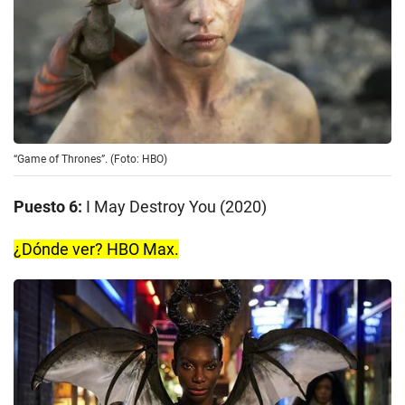
“Game of Thrones”. (Foto: HBO)
Puesto 6:
I May Destroy You (2020)
¿Dónde ver? HBO Max.