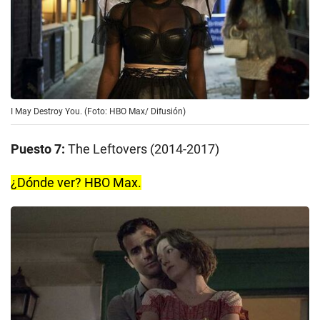
I May Destroy You. (Foto: HBO Max/ Difusión)
Puesto 7:
The Leftovers (2014-2017)
¿Dónde ver? HBO Max.