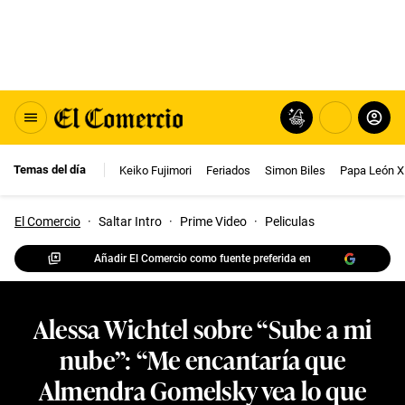
Temas del día
Keiko Fujimori
Feriados
Simon Biles
Papa León X
El Comercio
·
Saltar Intro
·
Prime Video
·
Peliculas
Añadir El Comercio como fuente preferida en
Alessa Wichtel sobre “Sube a mi
nube”: “Me encantaría que
Almendra Gomelsky vea lo que