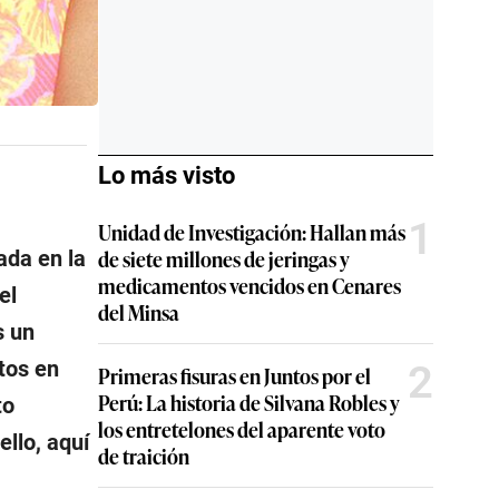
Lo más visto
1
Unidad de Investigación: Hallan más
de siete millones de jeringas y
ada en la
medicamentos vencidos en Cenares
el
del Minsa
s un
ntos en
2
Primeras fisuras en Juntos por el
Perú: La historia de Silvana Robles y
to
los entretelones del aparente voto
ello, aquí
de traición