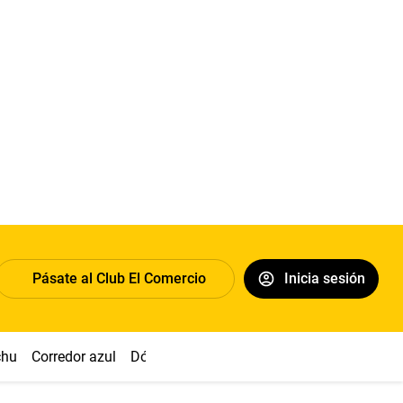
Pásate al Club El Comercio
Inicia sesión
chu
Corredor azul
Dólar
Congreso
Nasca
Acuña
Toled