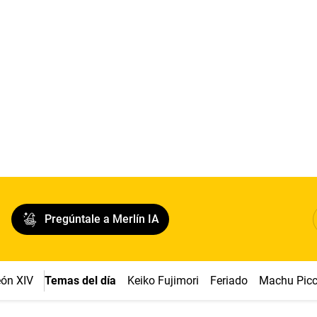
Pregúntale a Merlín IA
ón XIV
Temas del día
Keiko Fujimori
Feriado
Machu Pic