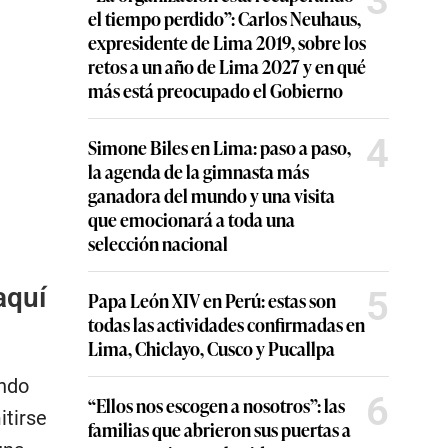
3
el tiempo perdido”: Carlos Neuhaus,
expresidente de Lima 2019, sobre los
retos a un año de Lima 2027 y en qué
más está preocupado el Gobierno
4
Simone Biles en Lima: paso a paso,
la agenda de la gimnasta más
ganadora del mundo y una visita
que emocionará a toda una
selección nacional
aquí
5
Papa León XIV en Perú: estas son
todas las actividades confirmadas en
Lima, Chiclayo, Cusco y Pucallpa
ando
6
“Ellos nos escogen a nosotros”: las
itirse
familias que abrieron sus puertas a