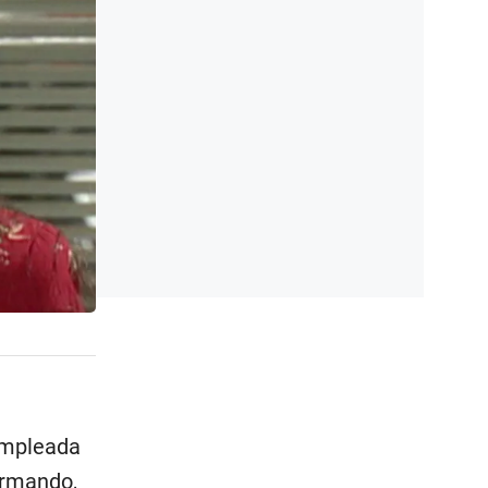
empleada
Armando,