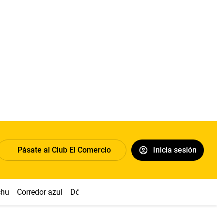
Pásate al Club El Comercio
Inicia sesión
chu
Corredor azul
Dólar
Congreso
Nasca
Acuña
Toled