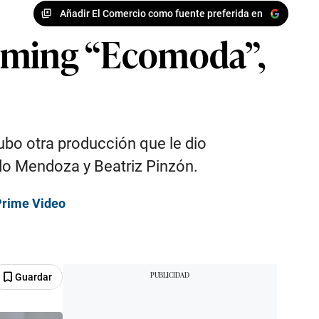
Añadir El Comercio como fuente preferida en
reaming “Ecomoda”,
ubo otra producción que le dio
do Mendoza y Beatriz Pinzón.
 Prime Video
Guardar