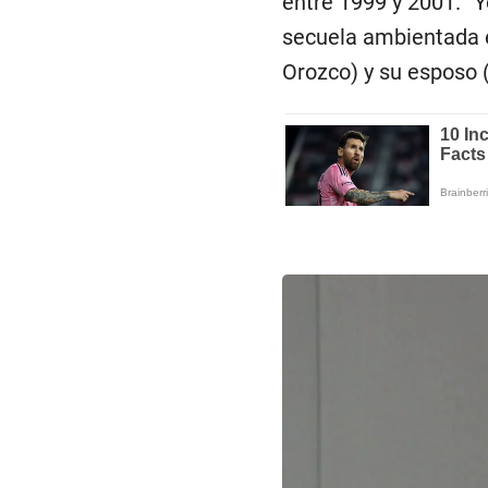
entre 1999 y 2001. “Y
secuela ambientada e
Orozco) y su esposo (