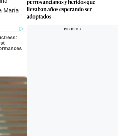
una
perros ancianos y heridos que
llevaban años esperando ser
a María
adoptados