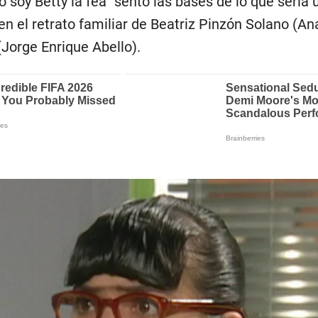
o soy Betty la fea” sentó las bases de lo que sería 
n el retrato familiar de Beatriz Pinzón Solano (An
Jorge Enrique Abello).