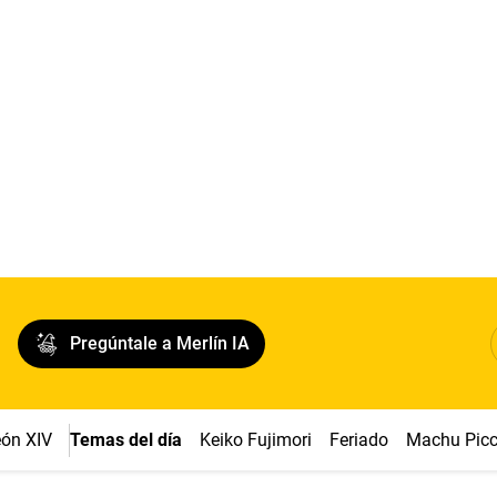
Pregúntale a Merlín IA
ón XIV
Temas del día
Keiko Fujimori
Feriado
Machu Pic