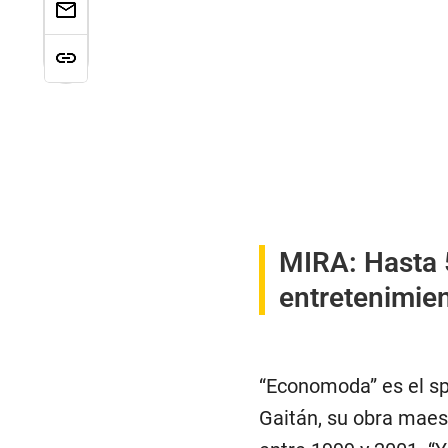
MIRA:
Hasta 
entretenimie
“Economoda” es el sp
Gaitán, su obra maest