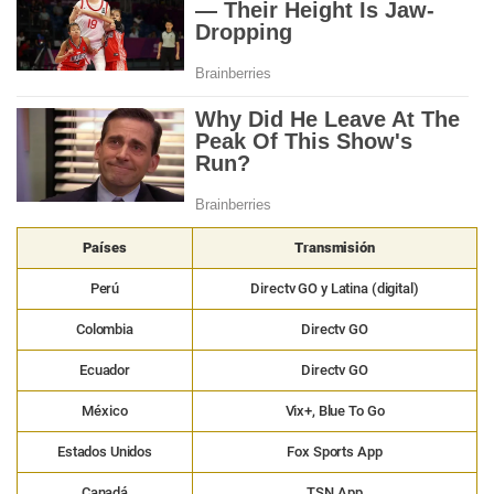
Países
Transmisión
Perú
Directv GO y Latina (digital)
Colombia
Directv GO
Ecuador
Directv GO
México
Vix+, Blue To Go
Estados Unidos
Fox Sports App
Canadá
TSN App