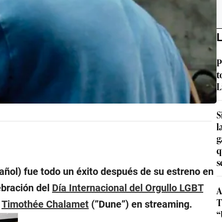
L
P
t
L
S
l
g
q
s
ñol) fue todo un éxito después de su estreno en
ebración del
Día Internacional del Orgullo LGBT
A
T
n
Timothée Chalamet
(”Dune”) en streaming.
“