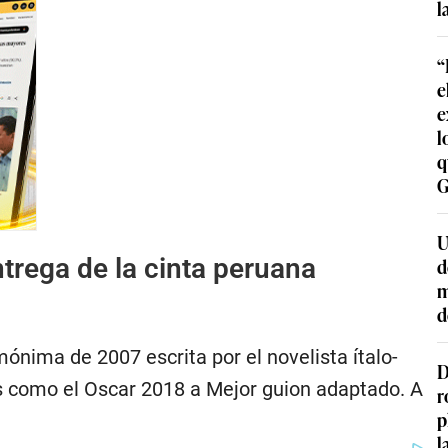
l
“
e
e
l
q
G
U
ntrega de la cinta peruana
d
m
d
ónima de 2007 escrita por el novelista ítalo-
D
s como el Oscar 2018 a Mejor guion adaptado. A
r
p
l