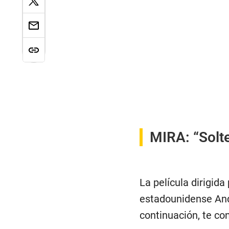
MIRA:
“Solt
La película dirigid
estadounidense And
continuación, te co