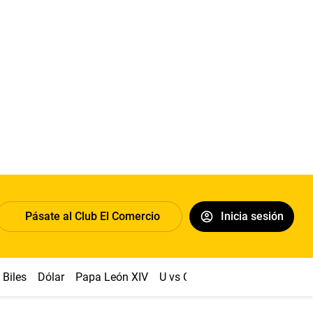
Pásate al Club El Comercio
Inicia sesión
Biles
Dólar
Papa León XIV
U vs Cristal
Congreso
Mach