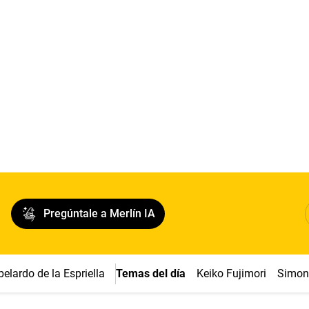
Pregúntale a Merlín IA
belardo de la Espriella
Temas del día
Keiko Fujimori
Simon 