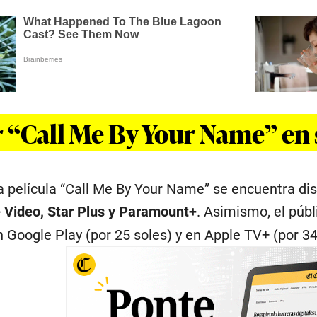
 “Call Me By Your Name” en
a película “Call Me By Your Name” se encuentra dis
 Video, Star Plus y Paramount+
. Asimismo, el públ
n Google Play (por 25 soles) y en Apple TV+ (por 34