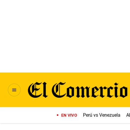
Perú vs Venezuela
A
EN VIVO