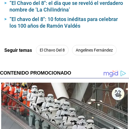
Tras más de 50 años de transmisión de sus programas ya no saldrán
más al aire en todo el mundo.
TE PUEDE INTERESAR
“El Chavo del Ocho”: el capítulo perdido que
muestra qué pasó con ‘El chavo’ de adulto
“El Chavo del 8″: el día que se reveló el verdadero
nombre de ‘La Chilindrina’
“El chavo del 8″: 10 fotos inéditas para celebrar
los 100 años de Ramón Valdés
Seguir temas
El Chavo Del 8
Angelines Fernández