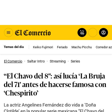
Temas del día
Keiko Fujimori
Feriado
Machu Picchu
Corredor az
El Comercio
·
Saltar Intro
·
Streaming
·
Series
“El Chavo del 8″: así lucía ‘La Bruja
del 71′ antes de hacerse famosa con
‘Chespirito’
La actriz Angelines Fernández dio vida a ‘Doña
Clotilde’ en la popular serie mexicana “El Chavo del