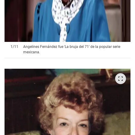
1
/
11
Angelines Fernández fue 'La bruja del 71' de la popular serie
mexicana.