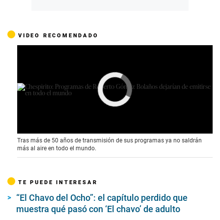
VIDEO RECOMENDADO
This video file cannot
be played.
(Error Code: 102630)