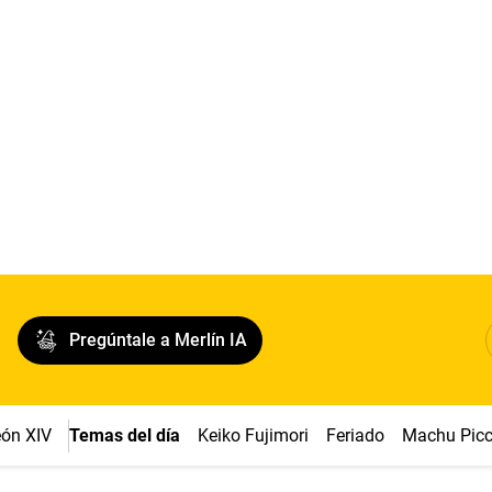
Pregúntale a Merlín IA
ón XIV
Temas del día
Keiko Fujimori
Feriado
Machu Pic