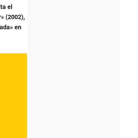
ta el
» (2002),
tada» en