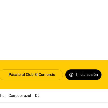
Pásate al Club El Comercio
Inicia sesión
chu
Corredor azul
Dólar
Congreso
Nasca
Acuña
Toled