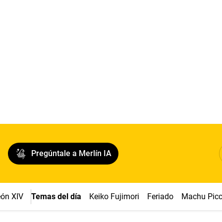
Pregúntale a Merlín IA
ón XIV
Temas del día
Keiko Fujimori
Feriado
Machu Pic