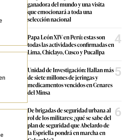
ganadora del mundo y una visita
que emocionará a toda una
selección nacional
e
4
Papa León XIV en Perú: estas son
todas las actividades confirmadas en
Lima, Chiclayo, Cusco y Pucallpa
5
Unidad de Investigación: Hallan más
de siete millones de jeringas y
en
medicamentos vencidos en Cenares
del Minsa
6
De brigadas de seguridad urbana al
rol de los militares: ¿qué se sabe del
plan de seguridad que Abelardo de
la Espriella pondrá en marcha en
de
Colombia?