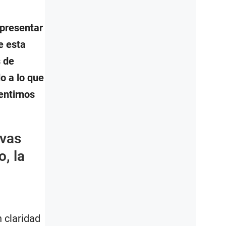
 presentar
e esta
s de
o a lo que
entirnos
evas
o, la
 claridad