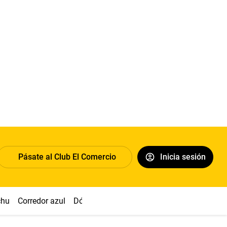
Pásate al Club El Comercio
Inicia sesión
chu
Corredor azul
Dólar
Congreso
Nasca
Acuña
Toled