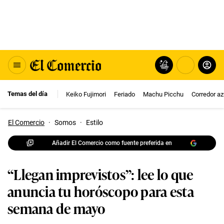
Temas del día
Keiko Fujimori
Feriado
Machu Picchu
Corredor az
El Comercio
·
Somos
·
Estilo
Añadir El Comercio como fuente preferida en
“Llegan imprevistos”: lee lo que
anuncia tu horóscopo para esta
semana de mayo