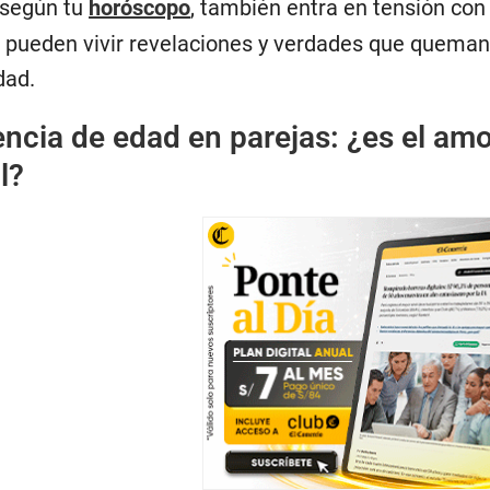
 según tu
horóscopo
, también entra en tensión con
pueden vivir revelaciones y verdades que queman; a
dad.
encia de edad en parejas: ¿es el amo
l?