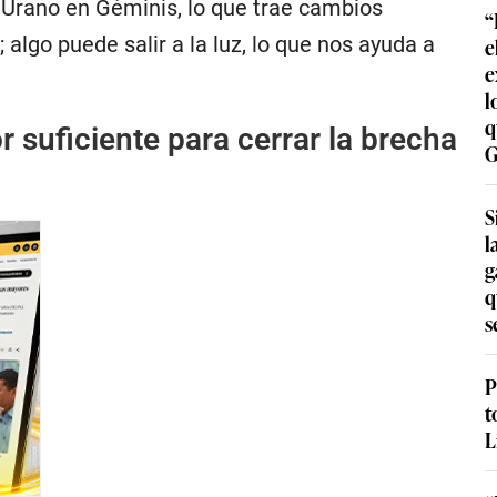
 Urano en Géminis, lo que trae cambios
“
lgo puede salir a la luz, lo que nos ayuda a
e
e
l
q
r suficiente para cerrar la brecha
G
S
l
g
q
s
P
t
L