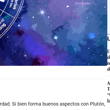
L
U
d
m
d
A
T
“
l
verdad. Si bien forma buenos aspectos con Plutón,