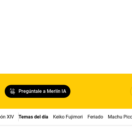
Pregúntale a Merlín IA
ón XIV
Temas del día
Keiko Fujimori
Feriado
Machu Pic