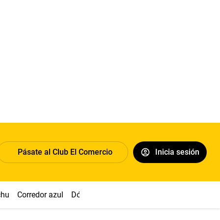
Pásate al Club El Comercio
Inicia sesión
chu
Corredor azul
Dólar
Congreso
Nasca
Acuña
Toled