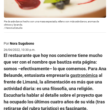
Pie de arándanos hecho con una masa especiada, relleno con más arándanos, aromas de
cítricos y lavanda.
/
Heroina Estudio
Por
Nora Sugobono
26/04/2022, 10:30 p.m.
El restaurante que hoy nos concierne tiene mucho
que ver con el nombre que bautiza esta página:
somos –efectivamente– lo que comemos. Para Ana
Belaunde, entusiasta empresaria
gastronómica
al
frente de Limaná, la alimentación es más que una
actividad diaria: es una filosofía, una religión.
Escucharla hablar al detalle sobre el proyecto que
ha ocupado los últimos cuatro años de su vida (tras
retirarse del rubro turístico) es fascinante.