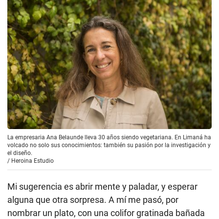
La empresaria Ana Belaunde lleva 30 años siendo vegetariana. En Limaná ha
volcado no solo sus conocimientos: también su pasión por la investigación y
el diseño.
/
Heroina Estudio
Mi sugerencia es abrir mente y paladar, y esperar
alguna que otra sorpresa. A mí me pasó, por
nombrar un plato, con una colifor gratinada bañada